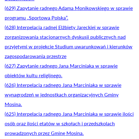
(629) Zapytanie radnego Adama Monikowskiego w sprawie
programu „Sportowa Polska”.
(628) Interpelacja radnej Elżbiety Jareckiej w sprawie
zorganizowania stacjonarnych dyskusji publicznych nad
przyjętymi w projekcie Studium uwarunkowań i kierunków
zagospodarowania przestrze
(627) Zapytanie radnego Jana Marciniaka w sprawie
obiektów kultu religijnego.
(626) Interpelacja radnego Jana Marciniaka w sprawie
wynagrodzeń w jednostkach organizacyjnych Gminy
Mosina.
(625) Interpelacja radnego Jana Marciniaka w sprawie ilości
osób oraz ilości etatów w szkołach i przedszkolach
prowadzonych przez Gminę Mosina.