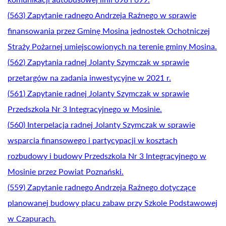
(563) Zapytanie radnego Andrzeja Raźnego w sprawie
finansowania przez Gminę Mosina jednostek Ochotniczej
Straży Pożarnej umiejscowionych na terenie gminy Mosina.
(562) Zapytania radnej Jolanty Szymczak w sprawie
przetargów na zadania inwestycyjne w 2021 r.
(561) Zapytanie radnej Jolanty Szymczak w sprawie
Przedszkola Nr 3 Integracyjnego w Mosinie.
(560) Interpelacja radnej Jolanty Szymczak w sprawie
wsparcia finansowego i partycypacji w kosztach
rozbudowy i budowy Przedszkola Nr 3 Integracyjnego w
Mosinie przez Powiat Poznański.
(559) Zapytanie radnego Andrzeja Raźnego dotyczące
planowanej budowy placu zabaw przy Szkole Podstawowej
w Czapurach.