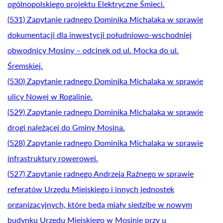
ogólnopolskiego projektu Elektryczne Śmieci.
(531) Zapytanie radnego Dominika Michalaka w sprawie
dokumentacji dla inwestycji południowo-wschodniej
obwodnicy Mosiny – odcinek od ul. Mocka do ul.
Śremskiej.
(530) Zapytanie radnego Dominika Michalaka w sprawie
ulicy Nowej w Rogalinie.
(529) Zapytanie radnego Dominika Michalaka w sprawie
drogi należącej do Gminy Mosina.
(528) Zapytanie radnego Dominika Michalaka w sprawie
infrastruktury rowerowej.
(527) Zapytanie radnego Andrzeja Raźnego w sprawie
referatów Urzędu Miejskiego i innych jednostek
organizacyjnych, które będą miały siedzibę w nowym
budynku Urzędu Miejskiego w Mosinie przy u