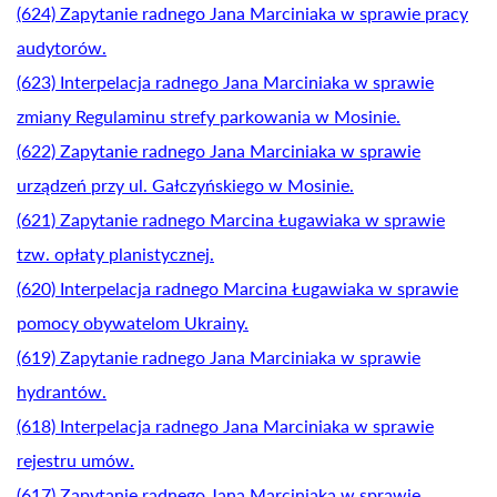
(624) Zapytanie radnego Jana Marciniaka w sprawie pracy
audytorów.
(623) Interpelacja radnego Jana Marciniaka w sprawie
zmiany Regulaminu strefy parkowania w Mosinie.
(622) Zapytanie radnego Jana Marciniaka w sprawie
urządzeń przy ul. Gałczyńskiego w Mosinie.
(621) Zapytanie radnego Marcina Ługawiaka w sprawie
tzw. opłaty planistycznej.
(620) Interpelacja radnego Marcina Ługawiaka w sprawie
pomocy obywatelom Ukrainy.
(619) Zapytanie radnego Jana Marciniaka w sprawie
hydrantów.
(618) Interpelacja radnego Jana Marciniaka w sprawie
rejestru umów.
(617) Zapytanie radnego Jana Marciniaka w sprawie