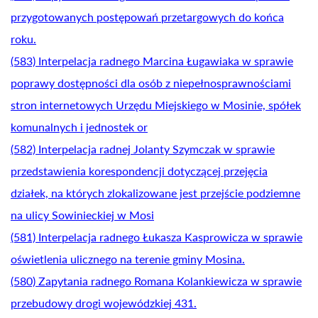
przygotowanych postępowań przetargowych do końca
roku.
(583) Interpelacja radnego Marcina Ługawiaka w sprawie
poprawy dostępności dla osób z niepełnosprawnościami
stron internetowych Urzędu Miejskiego w Mosinie, spółek
komunalnych i jednostek or
(582) Interpelacja radnej Jolanty Szymczak w sprawie
przedstawienia korespondencji dotyczącej przejęcia
działek, na których zlokalizowane jest przejście podziemne
na ulicy Sowinieckiej w Mosi
(581) Interpelacja radnego Łukasza Kasprowicza w sprawie
oświetlenia ulicznego na terenie gminy Mosina.
(580) Zapytania radnego Romana Kolankiewicza w sprawie
przebudowy drogi wojewódzkiej 431.