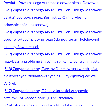
Powiatu Poznańskiego w temacie odwodnienia Daszewic.
(521) Zapytanie radnego Arkadiusza Cebulskiego w sprawie
działań podjętych przez Burmistrza Gminy Mosina
odnośnie spółki basenowej.
(520) Zapytanie radnego Arkadiusza Cebulskiego w sprawie
obecnej sytuacji prawnej przejścia pod torami kolejowymi
na ulicy Sowinieckiej.
(519) Zapytanie radnego Arkadiusza Cebulskiego w sprawie
rozwiązania problemu śmieci na rynku i w centrum miasta.
(518) Zapytania radnej Eweliny Dudek w sprawie słupów
elektrycznych, zlokalizowanych na ulicy Łąkowej we wsi
Wiórek
(517) Zapytanie radnej Elżbiety Jareckiej w sprawie
przelewu na konto Spółki „Park Strzelnica”.
(516) Interpelacja radnego Jana Marciniaka w sprawie