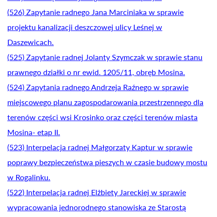
(526) Zapytanie radnego Jana Marciniaka w sprawie
projektu kanalizacji deszczowej ulicy Leśnej w
Daszewicach.
(525) Zapytanie radnej Jolanty Szymczak w sprawie stanu
prawnego działki o nr ewid. 1205/11, obręb Mosina.
(524) Zapytania radnego Andrzeja Raźnego w sprawie
miejscowego planu zagospodarowania przestrzennego dla
terenów części wsi Krosinko oraz części terenów miasta
Mosina- etap II.
(523) Interpelacja radnej Małgorzaty Kaptur w sprawie
poprawy bezpieczeństwa pieszych w czasie budowy mostu
w Rogalinku.
(522) Interpelacja radnej Elżbiety Jareckiej w sprawie
wypracowania jednorodnego stanowiska ze Starostą