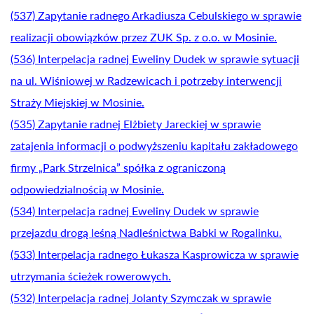
(537) Zapytanie radnego Arkadiusza Cebulskiego w sprawie
realizacji obowiązków przez ZUK Sp. z o.o. w Mosinie.
(536) Interpelacja radnej Eweliny Dudek w sprawie sytuacji
na ul. Wiśniowej w Radzewicach i potrzeby interwencji
Straży Miejskiej w Mosinie.
(535) Zapytanie radnej Elżbiety Jareckiej w sprawie
zatajenia informacji o podwyższeniu kapitału zakładowego
firmy „Park Strzelnica” spółka z ograniczoną
odpowiedzialnością w Mosinie.
(534) Interpelacja radnej Eweliny Dudek w sprawie
przejazdu drogą leśną Nadleśnictwa Babki w Rogalinku.
(533) Interpelacja radnego Łukasza Kasprowicza w sprawie
utrzymania ścieżek rowerowych.
(532) Interpelacja radnej Jolanty Szymczak w sprawie