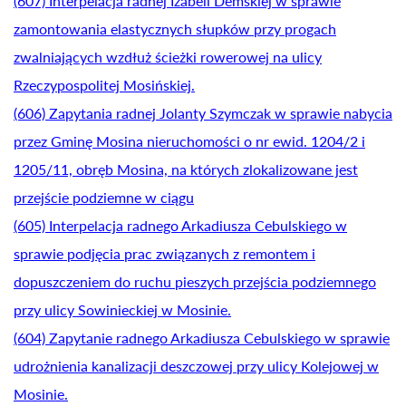
(607) Interpelacja radnej Izabeli Demskiej w sprawie
zamontowania elastycznych słupków przy progach
zwalniających wzdłuż ścieżki rowerowej na ulicy
Rzeczypospolitej Mosińskiej.
(606) Zapytania radnej Jolanty Szymczak w sprawie nabycia
przez Gminę Mosina nieruchomości o nr ewid. 1204/2 i
1205/11, obręb Mosina, na których zlokalizowane jest
przejście podziemne w ciągu
(605) Interpelacja radnego Arkadiusza Cebulskiego w
sprawie podjęcia prac związanych z remontem i
dopuszczeniem do ruchu pieszych przejścia podziemnego
przy ulicy Sowinieckiej w Mosinie.
(604) Zapytanie radnego Arkadiusza Cebulskiego w sprawie
udrożnienia kanalizacji deszczowej przy ulicy Kolejowej w
Mosinie.