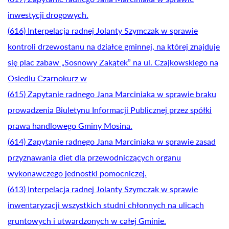
inwestycji drogowych.
(616) Interpelacja radnej Jolanty Szymczak w sprawie
kontroli drzewostanu na działce gminnej, na której znajduje
się plac zabaw „Sosnowy Zakątek” na ul. Czajkowskiego na
Osiedlu Czarnokurz w
(615) Zapytanie radnego Jana Marciniaka w sprawie braku
prowadzenia Biuletynu Informacji Publicznej przez spółki
prawa handlowego Gminy Mosina.
(614) Zapytanie radnego Jana Marciniaka w sprawie zasad
przyznawania diet dla przewodniczących organu
wykonawczego jednostki pomocniczej.
(613) Interpelacja radnej Jolanty Szymczak w sprawie
inwentaryzacji wszystkich studni chłonnych na ulicach
gruntowych i utwardzonych w całej Gminie.