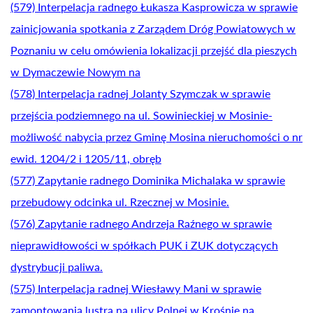
(579) Interpelacja radnego Łukasza Kasprowicza w sprawie
zainicjowania spotkania z Zarządem Dróg Powiatowych w
Poznaniu w celu omówienia lokalizacji przejść dla pieszych
w Dymaczewie Nowym na
(578) Interpelacja radnej Jolanty Szymczak w sprawie
przejścia podziemnego na ul. Sowinieckiej w Mosinie-
możliwość nabycia przez Gminę Mosina nieruchomości o nr
ewid. 1204/2 i 1205/11, obręb
(577) Zapytanie radnego Dominika Michalaka w sprawie
przebudowy odcinka ul. Rzecznej w Mosinie.
(576) Zapytanie radnego Andrzeja Raźnego w sprawie
nieprawidłowości w spółkach PUK i ZUK dotyczących
dystrybucji paliwa.
(575) Interpelacja radnej Wiesławy Mani w sprawie
zamontowania lustra na ulicy Polnej w Krośnie na