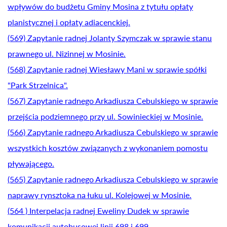
wpływów do budżetu Gminy Mosina z tytułu opłaty
planistycznej i opłaty adiacenckiej.
(569) Zapytanie radnej Jolanty Szymczak w sprawie stanu
prawnego ul. Nizinnej w Mosinie.
(568) Zapytanie radnej Wiesławy Mani w sprawie spółki
"Park Strzelnica".
(567) Zapytanie radnego Arkadiusza Cebulskiego w sprawie
przejścia podziemnego przy ul. Sowinieckiej w Mosinie.
(566) Zapytanie radnego Arkadiusza Cebulskiego w sprawie
wszystkich kosztów związanych z wykonaniem pomostu
pływającego.
(565) Zapytanie radnego Arkadiusza Cebulskiego w sprawie
naprawy rynsztoka na łuku ul. Kolejowej w Mosinie.
(564 ) Interpelacja radnej Eweliny Dudek w sprawie
komunikacji autobusowej linii 698 i 699.