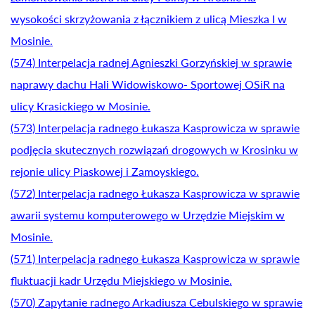
wysokości skrzyżowania z łącznikiem z ulicą Mieszka I w
Mosinie.
(574) Interpelacja radnej Agnieszki Gorzyńskiej w sprawie
naprawy dachu Hali Widowiskowo- Sportowej OSiR na
ulicy Krasickiego w Mosinie.
(573) Interpelacja radnego Łukasza Kasprowicza w sprawie
podjęcia skutecznych rozwiązań drogowych w Krosinku w
rejonie ulicy Piaskowej i Zamoyskiego.
(572) Interpelacja radnego Łukasza Kasprowicza w sprawie
awarii systemu komputerowego w Urzędzie Miejskim w
Mosinie.
(571) Interpelacja radnego Łukasza Kasprowicza w sprawie
fluktuacji kadr Urzędu Miejskiego w Mosinie.
(570) Zapytanie radnego Arkadiusza Cebulskiego w sprawie