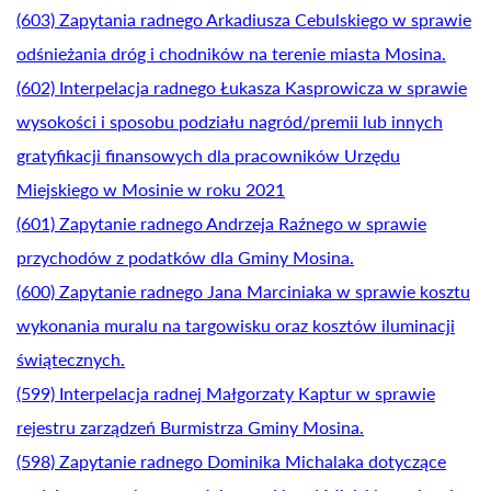
(603) Zapytania radnego Arkadiusza Cebulskiego w sprawie
odśnieżania dróg i chodników na terenie miasta Mosina.
(602) Interpelacja radnego Łukasza Kasprowicza w sprawie
wysokości i sposobu podziału nagród/premii lub innych
gratyfikacji finansowych dla pracowników Urzędu
Miejskiego w Mosinie w roku 2021
(601) Zapytanie radnego Andrzeja Raźnego w sprawie
przychodów z podatków dla Gminy Mosina.
(600) Zapytanie radnego Jana Marciniaka w sprawie kosztu
wykonania muralu na targowisku oraz kosztów iluminacji
świątecznych.
(599) Interpelacja radnej Małgorzaty Kaptur w sprawie
rejestru zarządzeń Burmistrza Gminy Mosina.
(598) Zapytanie radnego Dominika Michalaka dotyczące