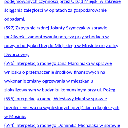
podejmowanych czynności przez Urząd Miejski w zakresie
ściągania zaległości w opłatach za gospodarowanie
odpadami.
(597) Zapytanie radnej Jolanty Szymczak w sprawie
możliwości zamontowania poręczy przy schodach w
nowym budynku Urzędu Miejskiego w Mosinie przy ulicy
Dworcowej.
(596) Interpelacja radnego Jana Marciniaka w sprawie
wniosku o przeznaczenie środków finansowych na
wykonanie zmiany ogrzewania w mieszkaniu
zlokalizowanym w budynku komunalnym przy ul. Pożeg
(595) Interpelacja radnej Wiesławy Mani w sprawie
bezpieczeństwa na wyniesionych przejściach dla pieszych
w Mosinie.
(594) Interpelacja radnego Dominika Michalaka w sprawie