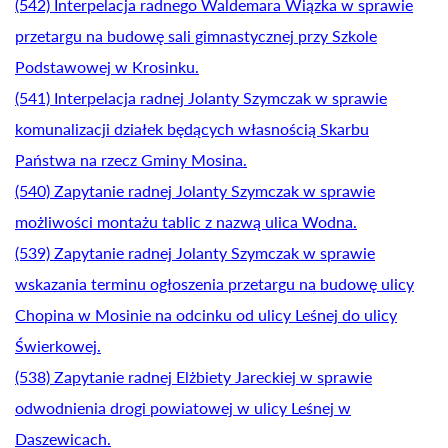
(542) Interpelacja radnego Waldemara Wiązka w sprawie
przetargu na budowę sali gimnastycznej przy Szkole
Podstawowej w Krosinku.
(541) Interpelacja radnej Jolanty Szymczak w sprawie
komunalizacji działek będących własnością Skarbu
Państwa na rzecz Gminy Mosina.
(540) Zapytanie radnej Jolanty Szymczak w sprawie
możliwości montażu tablic z nazwą ulica Wodna.
(539) Zapytanie radnej Jolanty Szymczak w sprawie
wskazania terminu ogłoszenia przetargu na budowę ulicy
Chopina w Mosinie na odcinku od ulicy Leśnej do ulicy
Świerkowej.
(538) Zapytanie radnej Elżbiety Jareckiej w sprawie
odwodnienia drogi powiatowej w ulicy Leśnej w
Daszewicach.