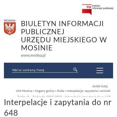
BIULETYN INFORMACJI
PUBLICZNEJ
URZĘDU MIEJSKIEGO W
MOSINIE
www.mosina.pl
Jesteś tutaj:
UM Mosina
»
Organy gminy
»
Rada
»
Interpelacje, zapytania i wnioski
Radnych
»
Kadencja 2018-2023
»
Interpelacje i zapytania do nr 648
Interpelacje i zapytania do nr
648