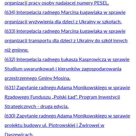
organizacji pracy osoby nadającej numery PESEL.
(634) Interpelacja radnego Marcina Ługawiaka w sprawie
organizacji wyżywienia dla dzieci z Ukrainy w szkołach.
(633) Interpelacja radnego Marcina Ługawiaka w sprawie
organizacji transportu dla dzieci z Ukrainy do szkół innych
niż gminne.
(632) Interpelacja radnego Łukasza Kasprowicza w sprawie
Studium uwarunkowań i kierunków zagospodarowania
przestrzennego Gminy Mosina.
(631) Zapytanie radnego Adama Monikowskiego w sprawie
Rządowego Funduszu „Polski Ład”. Program Inwestycji
Strategicznych - druga edycja.
(630) Zapytanie radnego Adama Monikowskiego w sprawie
projektu budowy ul. Piotrowskiej i Żwirowej w
Daszewicach.