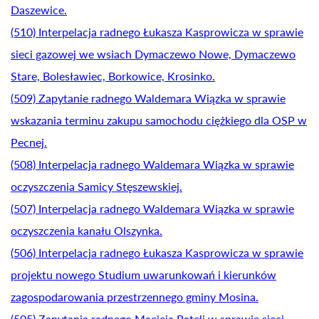
Daszewice.
(510) Interpelacja radnego Łukasza Kasprowicza w sprawie
sieci gazowej we wsiach Dymaczewo Nowe, Dymaczewo
Stare, Bolesławiec, Borkowice, Krosinko.
(509) Zapytanie radnego Waldemara Wiązka w sprawie
wskazania terminu zakupu samochodu ciężkiego dla OSP w
Pecnej.
(508) Interpelacja radnego Waldemara Wiązka w sprawie
oczyszczenia Samicy Stęszewskiej.
(507) Interpelacja radnego Waldemara Wiązka w sprawie
oczyszczenia kanału Olszynka.
(506) Interpelacja radnego Łukasza Kasprowicza w sprawie
projektu nowego Studium uwarunkowań i kierunków
zagospodarowania przestrzennego gminy Mosina.
(505) Zapytania radnego Macieja Pateli w sprawie sieci