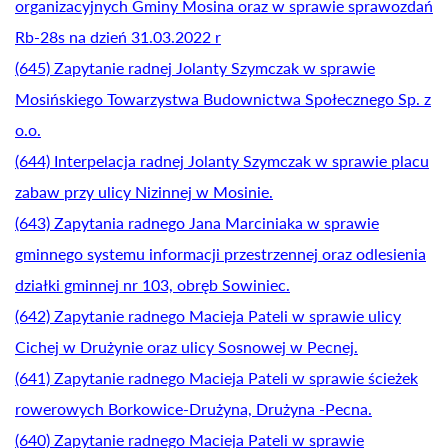
organizacyjnych Gminy Mosina oraz w sprawie sprawozdań
Rb-28s na dzień 31.03.2022 r
(645) Zapytanie radnej Jolanty Szymczak w sprawie
Mosińskiego Towarzystwa Budownictwa Społecznego Sp. z
o.o.
(644) Interpelacja radnej Jolanty Szymczak w sprawie placu
zabaw przy ulicy Nizinnej w Mosinie.
(643) Zapytania radnego Jana Marciniaka w sprawie
gminnego systemu informacji przestrzennej oraz odlesienia
działki gminnej nr 103, obręb Sowiniec.
(642) Zapytanie radnego Macieja Pateli w sprawie ulicy
Cichej w Drużynie oraz ulicy Sosnowej w Pecnej.
(641) Zapytanie radnego Macieja Pateli w sprawie ścieżek
rowerowych Borkowice-Drużyna, Drużyna -Pecna.
(640) Zapytanie radnego Macieja Pateli w sprawie