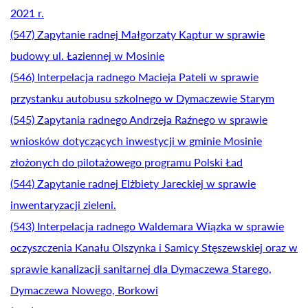
2021 r.
(547) Zapytanie radnej Małgorzaty Kaptur w sprawie
budowy ul. Łaziennej w Mosinie
(546) Interpelacja radnego Macieja Pateli w sprawie
przystanku autobusu szkolnego w Dymaczewie Starym
(545) Zapytania radnego Andrzeja Raźnego w sprawie
wniosków dotyczących inwestycji w gminie Mosinie
złożonych do pilotażowego programu Polski Ład
(544) Zapytanie radnej Elżbiety Jareckiej w sprawie
inwentaryzacji zieleni.
(543) Interpelacja radnego Waldemara Wiązka w sprawie
oczyszczenia Kanału Olszynka i Samicy Stęszewskiej oraz w
sprawie kanalizacji sanitarnej dla Dymaczewa Starego,
Dymaczewa Nowego, Borkowi