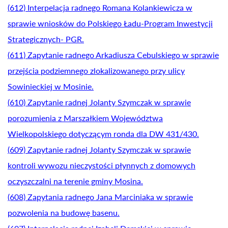
(612) Interpelacja radnego Romana Kolankiewicza w
sprawie wniosków do Polskiego Ładu-Program Inwestycji
Strategicznych- PGR.
(611) Zapytanie radnego Arkadiusza Cebulskiego w sprawie
przejścia podziemnego zlokalizowanego przy ulicy
Sowinieckiej w Mosinie.
(610) Zapytanie radnej Jolanty Szymczak w sprawie
porozumienia z Marszałkiem Województwa
Wielkopolskiego dotyczącym ronda dla DW 431/430.
(609) Zapytanie radnej Jolanty Szymczak w sprawie
kontroli wywozu nieczystości płynnych z domowych
oczyszczalni na terenie gminy Mosina.
(608) Zapytania radnego Jana Marciniaka w sprawie
pozwolenia na budowę basenu.