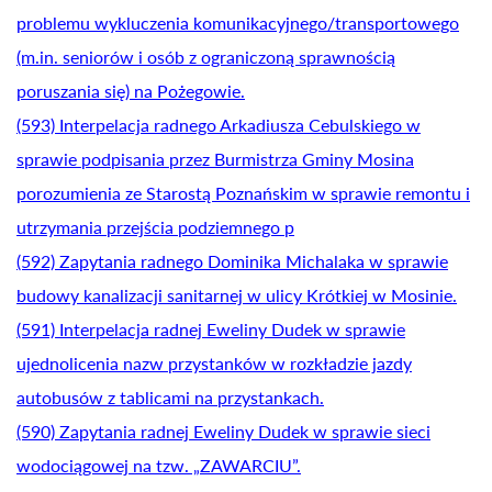
problemu wykluczenia komunikacyjnego/transportowego
(m.in. seniorów i osób z ograniczoną sprawnością
poruszania się) na Pożegowie.
(593) Interpelacja radnego Arkadiusza Cebulskiego w
sprawie podpisania przez Burmistrza Gminy Mosina
porozumienia ze Starostą Poznańskim w sprawie remontu i
utrzymania przejścia podziemnego p
(592) Zapytania radnego Dominika Michalaka w sprawie
budowy kanalizacji sanitarnej w ulicy Krótkiej w Mosinie.
(591) Interpelacja radnej Eweliny Dudek w sprawie
ujednolicenia nazw przystanków w rozkładzie jazdy
autobusów z tablicami na przystankach.
(590) Zapytania radnej Eweliny Dudek w sprawie sieci
wodociągowej na tzw. „ZAWARCIU”.