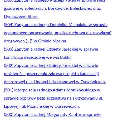
gazowej w sołectwach: Borkowice, Bolesławiec oraz
Dymaczewo Stare.
(504) Zapytania radnego Dominika Michalaka w sprawie
wykonanego opracowania „analiza ruchowa dla rozwiązań
drogowych (…)” w Gminie Mosina.
(503) Zapytania radnej Elżbiety Jareckiej w sprawie
kanalizacji deszczowej we wsi Babki.
(502) Zapytanie radnej Elżbiety Jareckiej w sprawie
możliwości poszerzenia zakresu projektu kanalizacji
deszczowej ulic Lipowej i Kasztanowej w Daszewicach.
(501) Interpelacja radnego Adama Monikowskiego w
sprawie poprawy bezpieczeństwa na skrzyżowaniu ul.
Lipowej i ul. Poznańskiej w Daszewicach.
(500) Zapytania radnej Małgorzaty Kaptur w sprawie