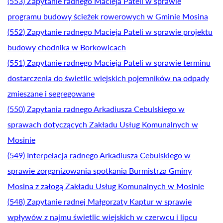
(553) Zapytanie radnego Macieja Pateli w sprawie
programu budowy ścieżek rowerowych w Gminie Mosina
(552) Zapytanie radnego Macieja Pateli w sprawie projektu
budowy chodnika w Borkowicach
(551) Zapytanie radnego Macieja Pateli w sprawie terminu
dostarczenia do świetlic wiejskich pojemników na odpady
zmieszane i segregowane
(550) Zapytania radnego Arkadiusza Cebulskiego w
sprawach dotyczących Zakładu Usług Komunalnych w
Mosinie
(549) Interpelacja radnego Arkadiusza Cebulskiego w
sprawie zorganizowania spotkania Burmistrza Gminy
Mosina z załogą Zakładu Usług Komunalnych w Mosinie
(548) Zapytanie radnej Małgorzaty Kaptur w sprawie
wpływów z najmu świetlic wiejskich w czerwcu i lipcu