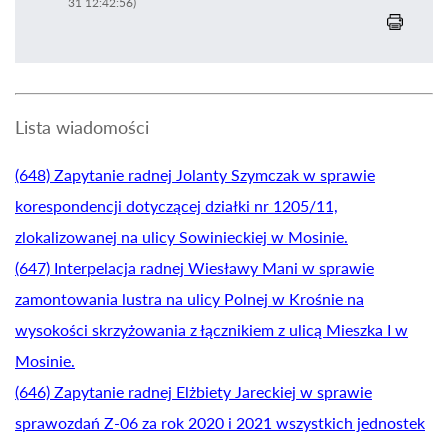
31 12:42:56)
Lista wiadomości
(648) Zapytanie radnej Jolanty Szymczak w sprawie
korespondencji dotyczącej działki nr 1205/11,
zlokalizowanej na ulicy Sowinieckiej w Mosinie.
(647) Interpelacja radnej Wiesławy Mani w sprawie
zamontowania lustra na ulicy Polnej w Krośnie na
wysokości skrzyżowania z łącznikiem z ulicą Mieszka I w
Mosinie.
(646) Zapytanie radnej Elżbiety Jareckiej w sprawie
sprawozdań Z-06 za rok 2020 i 2021 wszystkich jednostek