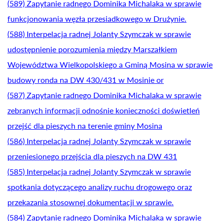
(589) Zapytanie radnego Dominika Michalaka w sprawie
funkcjonowania węzła przesiadkowego w Drużynie.
(588) Interpelacja radnej Jolanty Szymczak w sprawie
udostępnienie porozumienia między Marszałkiem
Województwa Wielkopolskiego a Gminą Mosina w sprawie
budowy ronda na DW 430/431 w Mosinie or
(587) Zapytanie radnego Dominika Michalaka w sprawie
zebranych informacji odnośnie konieczności doświetleń
przejść dla pieszych na terenie gminy Mosina
(586) Interpelacja radnej Jolanty Szymczak w sprawie
przeniesionego przejścia dla pieszych na DW 431
(585) Interpelacja radnej Jolanty Szymczak w sprawie
spotkania dotyczącego analizy ruchu drogowego oraz
przekazania stosownej dokumentacji w sprawie.
(584) Zapytanie radnego Dominika Michalaka w sprawie