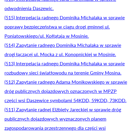
odwodnienia Daszewic.
(515) Interpelacja radnego Dominika Michalaka w sprawie
poprawy bezpieczeństwa w ciągu drogi gminnej ul.
Poniatowskiego/ul. Kołłątaja w Mosinie.
(514) Zapytanie radnego Dominika Michalaka w sprawie
drogi łączącej ul. Mocka z ul. Konopnickiej w Mosinie.
(513) Interpelacja radnego Dominika Michalaka w sprawie
rozbudowy sieci światłowodu na terenie Gminy Mosina.
(512) Zapytanie radnego Adama Monikowskiego w sprawie
dróg publicznych dojazdowych oznaczonych w MPZP
części wsi Daszewice symbolami 54KDD, 59KDD, 73KDD.
(511) Zapytanie radnej Elżbiety Jareckiej w sprawie dróg
publicznych dojazdowych wyznaczonych planem
zagospodarowania przestrzennego dla części wsi