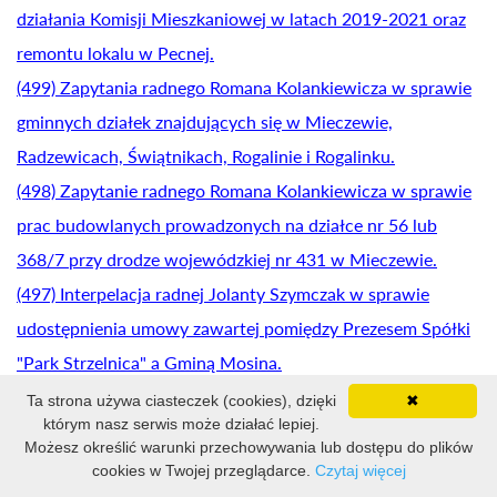
działania Komisji Mieszkaniowej w latach 2019-2021 oraz
remontu lokalu w Pecnej.
(499) Zapytania radnego Romana Kolankiewicza w sprawie
gminnych działek znajdujących się w Mieczewie,
Radzewicach, Świątnikach, Rogalinie i Rogalinku.
(498) Zapytanie radnego Romana Kolankiewicza w sprawie
prac budowlanych prowadzonych na działce nr 56 lub
368/7 przy drodze wojewódzkiej nr 431 w Mieczewie.
(497) Interpelacja radnej Jolanty Szymczak w sprawie
udostępnienia umowy zawartej pomiędzy Prezesem Spółki
"Park Strzelnica" a Gminą Mosina.
(496) Interpelacja radnej Jolanty Szymczak w sprawie
Ta strona używa ciasteczek (cookies), dzięki
✖
którym nasz serwis może działać lepiej.
właściwej procedury składania wniosków do budżetu
Możesz określić warunki przechowywania lub dostępu do plików
Gminy Mosina.
cookies w Twojej przeglądarce.
Czytaj więcej