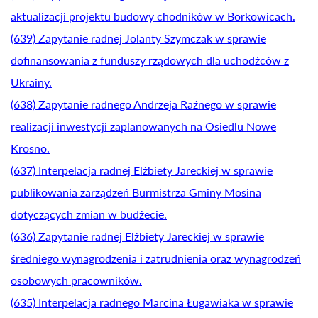
aktualizacji projektu budowy chodników w Borkowicach.
(639) Zapytanie radnej Jolanty Szymczak w sprawie
dofinansowania z funduszy rządowych dla uchodźców z
Ukrainy.
(638) Zapytanie radnego Andrzeja Raźnego w sprawie
realizacji inwestycji zaplanowanych na Osiedlu Nowe
Krosno.
(637) Interpelacja radnej Elżbiety Jareckiej w sprawie
publikowania zarządzeń Burmistrza Gminy Mosina
dotyczących zmian w budżecie.
(636) Zapytanie radnej Elżbiety Jareckiej w sprawie
średniego wynagrodzenia i zatrudnienia oraz wynagrodzeń
osobowych pracowników.
(635) Interpelacja radnego Marcina Ługawiaka w sprawie