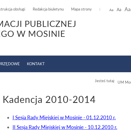
Aa
strukcja obsługi
Redakcja biuletynu
Mapa strony
Aa
Aa
MACJI PUBLICZNEJ
EGO W MOSINIE
 URZĘDOWE
KONTAKT
Jesteś tutaj:
UM Mos
Kadencja 2010-2014
I Sesja Rady Miejskiej w Mosinie - 01.12.2010 r.
II Sesja Rady Miejskiej w Mosinie - 10.12.2010 r.